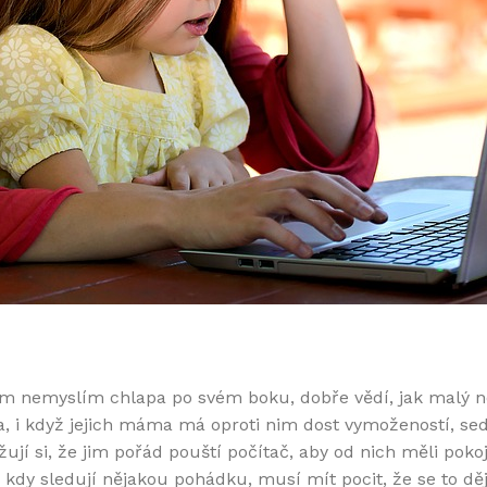
 tím nemyslím chlapa po svém boku, dobře vědí, jak malý 
a, i když jejich máma má oproti nim dost vymožeností, sed
žují si, že jim pořád pouští počítač, aby od nich měli pokoj
 kdy sledují nějakou pohádku, musí mít pocit, že se to dě