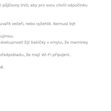
i půjčovny DVD, aby pro svou chvíli odpočinku
řit večeři, nebo vyžehlit. Nemusí být
aujmou.
vé dostupnosti žijí babičky v omylu, že maminky
ředpokladu, že mají Wi-Fi připojení.
ě.