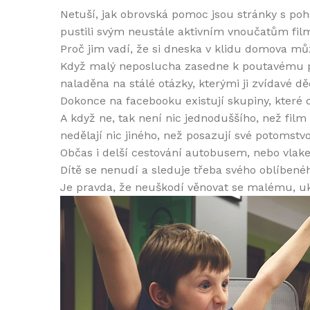
Netuší, jak obrovská pomoc jsou stránky s poh
pustili svým neustále aktivním vnoučatům fil
Proč jim vadí, že si dneska v klidu domova mů
Když malý neposlucha zasedne k poutavému př
naladěna na stálé otázky, kterými ji zvídavé 
Dokonce na facebooku existují skupiny, které 
A když ne, tak není nic jednoduššího, než film
nedělají nic jiného, než posazují své potomstv
Občas i delší cestování autobusem, nebo vlak
Dítě se nenudí a sleduje třeba svého oblíbené
Je pravda, že neuškodí věnovat se malému, uka