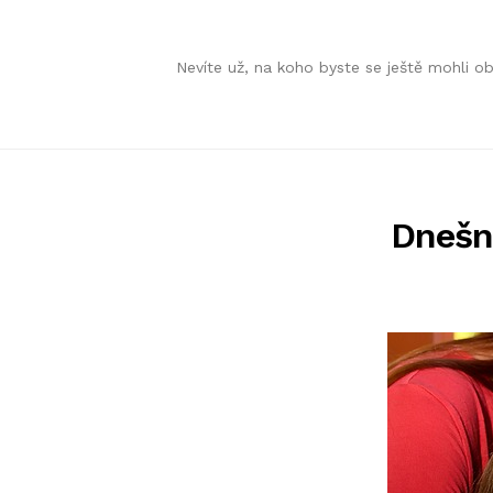
Skip
Skip
Nevíte už, na koho byste se ještě mohli 
to
to
navigation
content
Dnešní