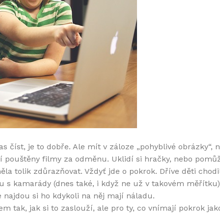
 číst, je to dobře. Ale mít v záloze „pohyblivé obrázky“, 
í pouštěny filmy za odměnu. Uklidí si hračky, nebo pomůž
la tolik zdůrazňovat. Vždyť jde o pokrok. Dříve děti chod
nku s kamarády (dnes také, i když ne už v takovém měřítku)
e najdou si ho kdykoli na něj mají náladu.
 tak, jak si to zaslouží, ale pro ty, co vnímají pokrok ja