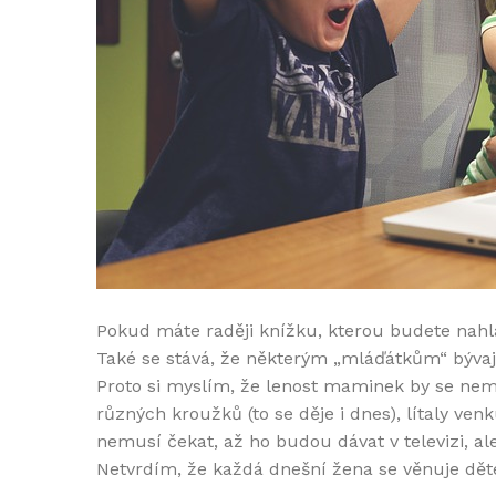
Pokud máte raději knížku, kterou budete nahlas
Také se stává, že některým „mláďátkům“ bývaj
Proto si myslím, že lenost maminek by se nemě
různých kroužků (to se děje i dnes), lítaly ve
nemusí čekat, až ho budou dávat v televizi, al
Netvrdím, že každá dnešní žena se věnuje dětem