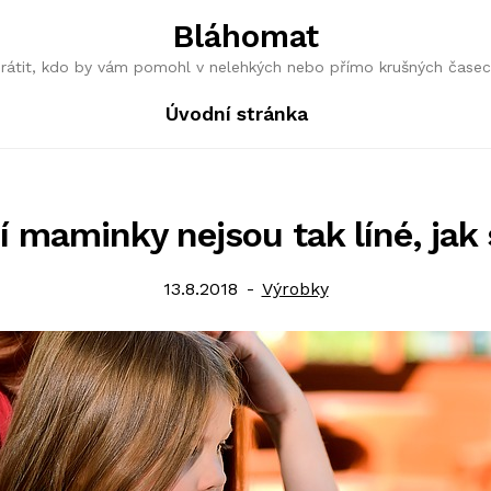
Bláhomat
obrátit, kdo by vám pomohl v nelehkých nebo přímo krušných časec
Úvodní stránka
 maminky nejsou tak líné, jak 
Posted
Category:
13.8.2018
Výrobky
on