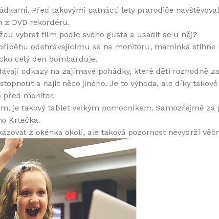
ádkami. Před takovými patnácti lety prarodiče navštěvoval
m z DVD rekordéru.
žou vybrat film podle svého gusta a usadit se u něj?
íběhu odehrávajícímu se na monitoru, maminka stihne uva
děcko celý den bombarduje.
dávají odkazy na zajímavé pohádky, které děti rozhodně z
 stopnout a najít něco jiného. Je to výhoda, ale díky tako
o před monitor.
em, je takový tablet velkým pomocníkem. Samozřejmě za p
ho Krtečka.
zovat z okénka okolí, ale taková pozornost nevydrží věčn