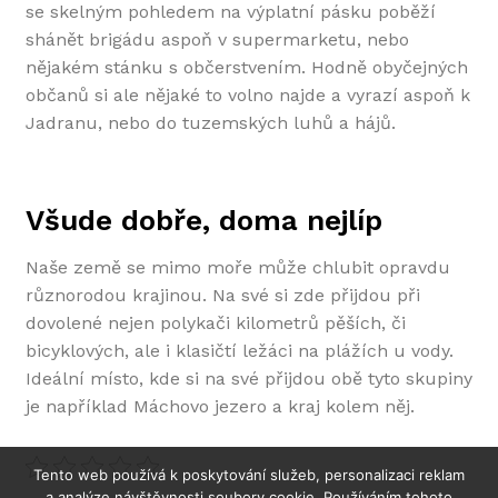
se skelným pohledem na výplatní pásku poběží
shánět brigádu aspoň v supermarketu, nebo
nějakém stánku s občerstvením. Hodně obyčejných
občanů si ale nějaké to volno najde a vyrazí aspoň k
Jadranu, nebo do tuzemských luhů a hájů.
Všude dobře, doma nejlíp
Naše země se mimo moře může chlubit opravdu
různorodou krajinou. Na své si zde přijdou při
dovolené nejen polykači kilometrů pěších, či
bicyklových, ale i klasičtí ležáci na plážích u vody.
Ideální místo, kde si na své přijdou obě tyto skupiny
je například
Máchovo jezero
a kraj kolem něj.
Tento web používá k poskytování služeb, personalizaci reklam
a analýze návštěvnosti soubory cookie. Používáním tohoto