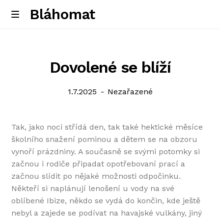
Bláhomat
Skip
Skip
M
e
to
to
Úvodní stránka
n
navigation
content
u
Dovolené se blíží
Posted
Categories:
1.7.2025
Nezařazené
on
Tak, jako noci střídá den, tak také hektické měsíce
školního snažení pominou a dětem se na obzoru
vynoří prázdniny. A současně se svými potomky si
začnou i rodiče připadat opotřebovaní prací a
začnou slídit po nějaké možnosti odpočinku.
Někteří si naplánují lenošení u vody na své
oblíbené Ibize, někdo se vydá do končin, kde ještě
nebyl a zajede se podívat na havajské vulkány, jiný