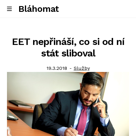
Bláhomat
Skip
Skip
M
e
to
to
Úvodní stránka
n
navigation
content
u
EET nepřináší, co si od ní
stát sliboval
Posted
Category:
19.3.2018
Služby
on