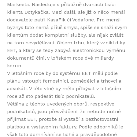
Markeeta. Následuje s přibližně dvanácti tisíci
klienta Dotykačka. Mezi další, ale již o něco menší
dodavatele patří KasaFik či Vodafone. Pro menší
byznys toto nemá příliš smysl, spíše se snaží svým
klientům dodat kompletní služby, ale nijak zvlášť
na tom nevydělávají. Objem trhu, který vznikl díky
EET, a který se tedy zabývá elektronickou výměnu
dokumentů činil v loňském roce dvě miliardy
korun.
V letošním roce by do systému EET měli podle
plánu vstoupit řemeslníci, zemědělci a trhovci a
advokáti. V této vlně by mělo přibývat v letošním
roce až sto padesát tisíc podnikatelů.
Většina z těchto uvedených oborů, respektive
podnikatelů, jsou přesvědčeni, že nebude nutné
přijímat EET, protože si vystačí s bezhotovostní
platbou a vystavením faktury. Podle odborníků je
však toto domnívání se liché a pravděpodobně