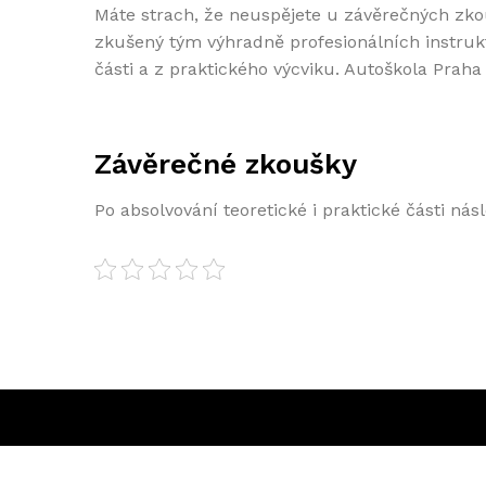
Máte strach, že neuspějete u závěrečných zk
zkušený tým výhradně profesionálních instrukt
části a z praktického výcviku.
Autoškola Praha
Závěrečné zkoušky
Po absolvování teoretické i praktické části n