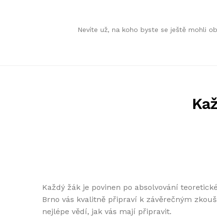
Skip
Skip
Nevíte už, na koho byste se ještě mohli 
to
to
navigation
content
Kaž
Každý žák je povinen po absolvování teoretick
Brno vás kvalitně připraví k závěrečným zkouš
nejlépe vědí, jak vás mají připravit.