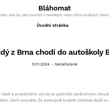
Bláhomat
obrátit, kdo by vám pomohl v nelehkých nebo přímo krušných časec
Úvodní stránka
dý z Brna chodí do autoškoly 
Posted
Categories:
13.11.2024
Nezařazené
on
é části a praktického výcvik se podrobit závěrečným zkouš
kám. Sami poznáte, že postupně budete získávat další a da