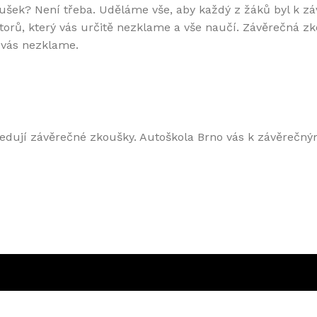
oušek? Není třeba. Uděláme vše, aby každý z žáků byl k
orů, který vás určitě nezklame a vše naučí. Závěrečná zko
vás nezklame.
ásledují závěrečné zkoušky. Autoškola Brno vás k závěrečn