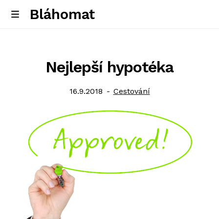
Bláhomat
Skip
Skip
M
e
to
to
Úvodní stránka
n
navigation
content
u
Nejlepší hypotéka
Posted
Category:
16.9.2018
Cestování
on