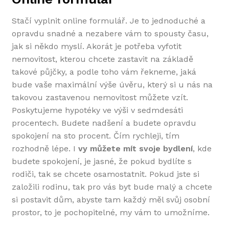
Stačí vyplnit online formulář. Je to jednoduché a
opravdu snadné a nezabere vám to spousty času,
jak si někdo myslí. Akorát je potřeba vyfotit
nemovitost, kterou chcete zastavit na základě
takové půjčky, a podle toho vám řekneme, jaká
bude vaše maximální výše úvěru, který si u nás na
takovou zastavenou nemovitost můžete vzít.
Poskytujeme hypotéky ve výši v sedmdesáti
procentech. Budete nadšení a budete opravdu
spokojení na sto procent. Čím rychleji, tím
rozhodně lépe. I
vy můžete mít svoje bydlení
, kde
budete spokojení, je jasné, že pokud bydlíte s
rodiči, tak se chcete osamostatnit. Pokud jste si
založili rodinu, tak pro vás byt bude malý a chcete
si postavit dům, abyste tam každý měl svůj osobní
prostor, to je pochopitelné, my vám to umožníme.