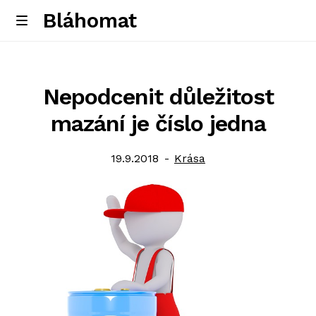
Bláhomat
Skip
Skip
M
e
to
to
Úvodní stránka
n
navigation
content
u
Nepodcenit důležitost
mazání je číslo jedna
Posted
Category:
19.9.2018
Krása
on