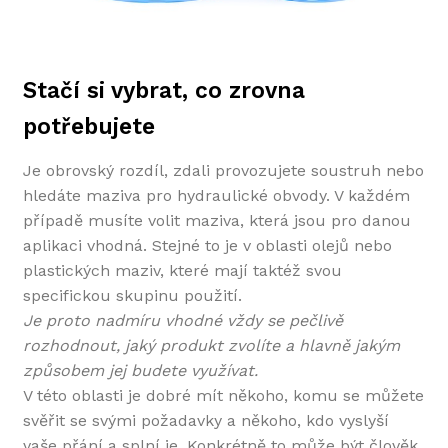
Stačí si vybrat, co zrovna
potřebujete
Je obrovský rozdíl, zdali provozujete soustruh nebo
hledáte maziva pro hydraulické obvody. V každém
případě musíte volit maziva, která jsou pro danou
aplikaci vhodná. Stejné to je v oblasti olejů nebo
plastických maziv, které mají taktéž svou
specifickou skupinu použití.
Je proto nadmíru vhodné vždy se pečlivě
rozhodnout, jaký produkt zvolíte a hlavně jakým
způsobem jej budete využívat.
V této oblasti je dobré mít někoho, komu se můžete
svěřit se svými požadavky a někoho, kdo vyslyší
vaše přání a splní je. Konkrétně to může být člověk,