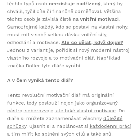
těchto typů osob
neexistuje nadřízený
, který by
chválil, tyčil cíle či finančně odměňoval. Většina
těchto osob je závislá čistě
na vnitřní motivaci
.
Samozřejmě každý, kdo se postaví na vlastní nohy,
musí mít v sobě velkou dávku vnitřní síly,
odhodlání a motivace.
Ale co dělat, když dojde?
Jednou z variant je, pořídit si nový moderní nástroj
vlastního rozvoje a to motivační diář. Například
značka Doller tyto diáře vyrábí.
A v čem vyniká tento diář?
Tento revoluční motivační diář má originální
funkce, tedy poslouží nejen jako organizovaný
nástroj seberozvoje, ale také vlastní motivace
. Do
diáře si můžete zaznamenávat všechny
důležité
schůzky,
ujasnit si a naplánovat si
každodenní práci
a tím mířit ke
splnění svých cílů a také snů
.