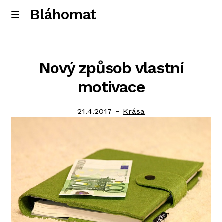
Bláhomat
Skip
Skip
M
e
to
to
Úvodní stránka
n
navigation
content
u
Nový způsob vlastní
motivace
Posted
Category:
21.4.2017
Krása
on