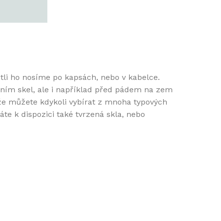
stli ho nosíme po kapsách, nebo v kabelce.
ním skel, ale i například před pádem na zem
 že můžete kdykoli vybírat z mnoha typových
te k dispozici také tvrzená skla, nebo