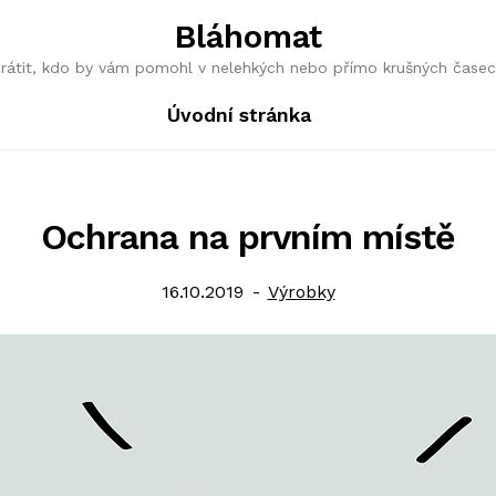
Bláhomat
obrátit, kdo by vám pomohl v nelehkých nebo přímo krušných časec
Úvodní stránka
Ochrana na prvním místě
Posted
Category:
16.10.2019
Výrobky
on