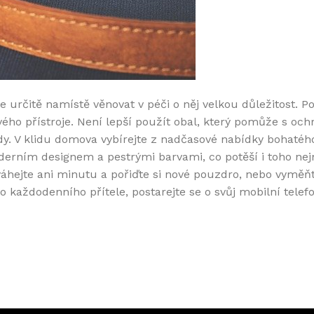
 je určitě namístě věnovat v péči o něj velkou důležitost.
vého přístroje. Není lepší použít obal, který pomůže s o
 V klidu domova vybírejte z nadčasové nabídky bohatého 
erním designem a pestrými barvami, co potěší i toho nej
áhejte ani minutu a pořiďte si nové pouzdro, nebo vyměňte
každodenního přítele, postarejte se o svůj mobilní telefo