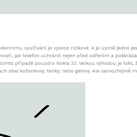
dennímu využívání je vysoce rizikové. A je úplně jedno je
stí, jak telefon uchránit nejen před odřením a poškrábá
 tomto případě
pouzdro Nokia 3.1
.
Velkou výhodou je fakt,
ách obal koženkový, tenký, nebo gelový. Ale samozřejmě má