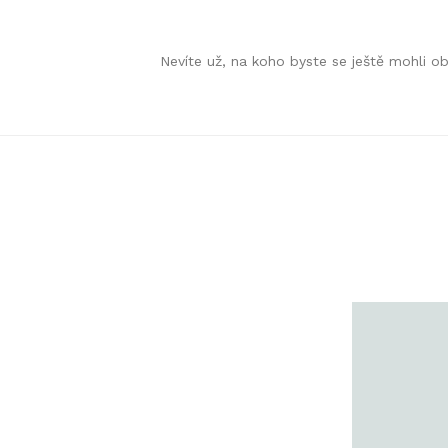
Skip
Skip
Nevíte už, na koho byste se ještě mohli 
to
to
navigation
content