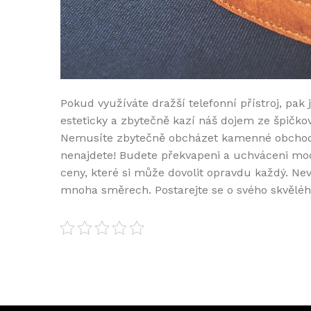
Pokud využíváte dražší telefonní přístroj, pak
esteticky a zbytečně kazí náš dojem ze špičko
Nemusíte zbytečně obcházet kamenné obchody.
nenajdete! Budete překvapeni a uchváceni mod
ceny, které si může dovolit opravdu každý. Nev
mnoha směrech. Postarejte se o svého skvělého 