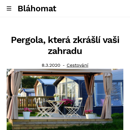
Bláhomat
Skip
Skip
M
e
to
to
Úvodní stránka
n
navigation
content
u
Pergola, která zkrášlí vaši
zahradu
Posted
Category:
8.3.2020
Cestování
on