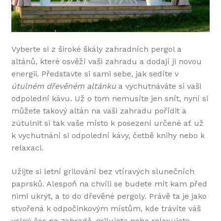
Vyberte si z široké škály zahradních pergol a
altánů, které osvěží vaši zahradu a dodají ji novou
energii. Představte si sami sebe, jak sedíte v
útulném dřevěném altánku
a vychutnáváte si vaši
odpolední kávu. Už o tom nemusíte jen snít, nyní si
můžete takový altán na vaši zahradu pořídit a
zútulnit si tak vaše místo k posezení určené ať už
k vychutnání si odpolední kávy, četbě knihy nebo k
relaxaci.
Užijte si letní grilování bez vtíravých slunečních
paprsků. Alespoň na chvíli se budete mít kam před
nimi ukrýt, a to do dřevěné pergoly. Právě ta je jako
stvořená k odpočinkovým místům, kde trávíte váš
volný čas na zahradě, grilujete nebo relaxujete.