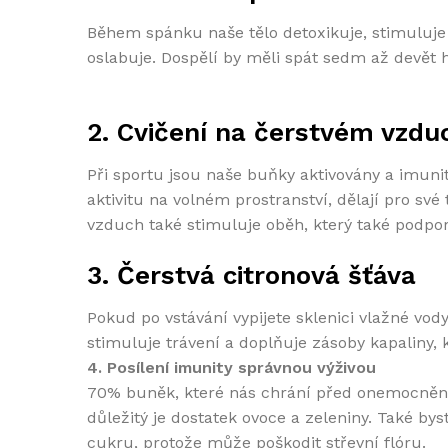
Během spánku naše tělo detoxikuje, stimuluj
oslabuje. Dospělí by měli spát sedm až devět 
2. Cvičení na čerstvém vzdu
Při sportu jsou naše buňky aktivovány a imunit
aktivitu na volném prostranství, dělají pro své
vzduch také stimuluje oběh, který také podpor
3. Čerstvá citronová šťáva
Pokud po vstávání vypijete sklenici vlažné vod
stimuluje trávení a doplňuje zásoby kapaliny,
4. Posílení imunity správnou výživou
70% buněk, které nás chrání před onemocněním, 
důležitý je dostatek ovoce a zeleniny. Také bys
cukru, protože může poškodit střevní flóru.