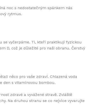
ediná noc s nedostatečným spánkem nás
kový rytmus.
 se vyčerpáme. Ti, kteří praktikují fyzickou
nem D, což je důležité pro naši obranu. Čerstvý
ělali něco pro vaše zdraví. Chlazená voda
áte den s vitamínovou bombou.
rnost zdravé a vyvážené stravě. Zvláště
echy. Na druhou stranu se co nejvíce vyvarujte