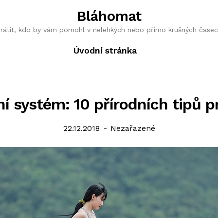
Bláhomat
obrátit, kdo by vám pomohl v nelehkých nebo přímo krušných časec
Úvodní stránka
ní systém: 10 přírodních tipů p
Posted
Categories:
22.12.2018
Nezařazené
on