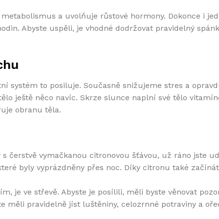
e metabolismus a uvolňuje růstové hormony. Dokonce i j
hodin. Abyste uspěli, je vhodné dodržovat pravidelný spán
chu
ní systém to posiluje. Současně snižujeme stres a opravdu
 tělo ještě něco navíc. Skrze slunce naplní své tělo vitamí
uje obranu těla.
y s čerstvě vymačkanou citronovou šťávou, už ráno jste ud
 které byly vyprázdněny přes noc. Díky citronu také začín
je ve střevě. Abyste je posílili, měli byste věnovat pozo
te měli pravidelně jíst luštěniny, celozrnné potraviny a oř