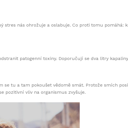
bý stres nás ohrožuje a oslabuje. Co proti tomu pomáhá: 
ranit patogenní toxiny. Doporučují se dva litry kapaliny 
m se tu a tam pokoušet vědomě smát. Protože smích posil
e pozitivní vliv na organismus zvyšuje.