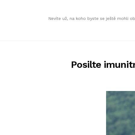
Skip
Skip
Nevíte už, na koho byste se ještě mohli 
to
to
navigation
content
Posilte imunit