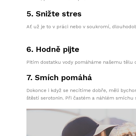
5. Snižte stres
Ať už je to v práci nebo v soukromí, dlouhodo
6. Hodně pijte
Pitím dostatku vody pomáháme našemu tělu odst
7. Smích pomáhá
Dokonce i když se necítíme dobře, měli bycho
štěstí serotonin. Při častém a náhlém smíchu s