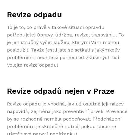
Revize odpadu
To je to, co právě v takové situaci opravdu
potřebujete! Opravy, údržba, revize, trasování… To
je jen stručný výčet služeb, kterými Vám mohou
posloužit. Takže jestli jste se setkali s jakýmkoliv
problémem, nechte si pomoci od zkušených lidí.
Volejte revize odpadu!
Revize odpadů nejen v Praze
Revize odpadu
je vhodná, jak už ostatně její název
napovídá, zejména jako preventivní prvek. Prevence
by se rozhodně neměla podceňovat. Předcházení
problémům je skutečně nutné, pokud chceme
ušetřit své nervy i peněženku!