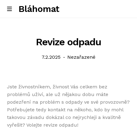
Bláhomat
Skip
Skip
M
e
to
to
Úvodní stránka
n
navigation
content
u
Revize odpadu
Posted
Categories:
7.2.2025
Nezařazené
on
Jste živnostníkem, živnost Vás celkem bez
problémů uživí, ale už nějakou dobu máte
podezření na problém s odpady ve své provozovně?
Potřebujete tedy kontakt na někoho, kdo by mohl
takovou závadu dokázal co nejrychleji a kvalitně
vyřešit? Volejte revize odpadu!