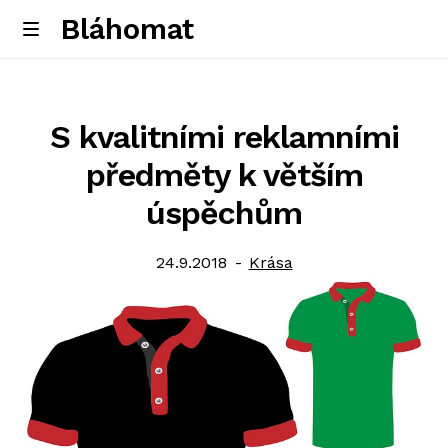
Bláhomat
Skip
Skip
M
e
to
to
Úvodní stránka
n
navigation
content
u
S kvalitními reklamními
předměty k větším
úspěchům
Posted
Category:
24.9.2018
Krása
on