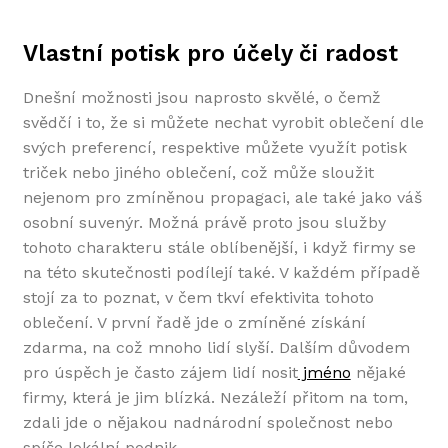
Vlastní potisk pro účely či radost
Dnešní možnosti jsou naprosto skvělé, o čemž
svědčí i to, že si můžete nechat vyrobit oblečení dle
svých preferencí, respektive můžete využít potisk
triček nebo jiného oblečení, což může sloužit
nejenom pro zmíněnou propagaci, ale také jako váš
osobní suvenýr. Možná právě proto jsou služby
tohoto charakteru stále oblíbenější, i když firmy se
na této skutečnosti podílejí také. V každém případě
stojí za to poznat, v čem tkví efektivita tohoto
oblečení. V první řadě jde o zmíněné získání
zdarma, na což mnoho lidí slyší. Dalším důvodem
pro úspěch je často zájem lidí nosit
jméno
nějaké
firmy, která je jim blízká. Nezáleží přitom na tom,
zdali jde o nějakou nadnárodní společnost nebo
spíše lokální podnik.