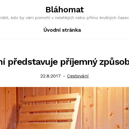
Bláhomat
obrátit, kdo by vám pomohl v nelehkých nebo přímo krušných časec
Úvodní stránka
í představuje příjemný způsob
Posted
Category:
22.8.2017
Cestování
on