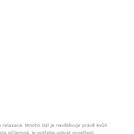
elaxace. Mnoho lidí je navštěvuje právě kvůli
yla příjemná, je potřeba vybrat prostředí,