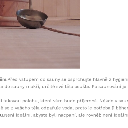
něm.
Před vstupem do sauny se osprchujte hlavně z hygienic
e do sauny mokří, určitě své tělo osušte. Po saunování je
ili takovou polohu, která vám bude příjemná. Někdo v saun
 se z vašeho těla odpařuje voda, proto je potřeba ji běh
u.
Není ideální, abyste byli nacpaní, ale rovněž není ideál