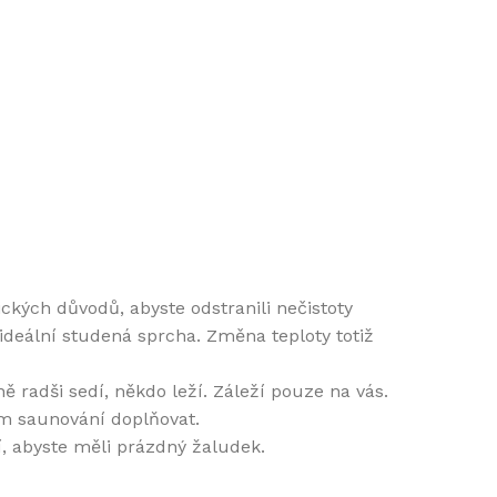
kých důvodů, abyste odstranili nečistoty
 ideální studená sprcha. Změna teploty totiž
ě radši sedí, někdo leží. Záleží pouze na vás.
em saunování doplňovat.
ní, abyste měli prázdný žaludek.