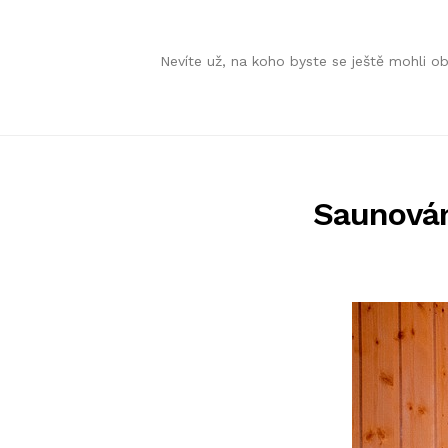
Skip
Skip
Nevíte už, na koho byste se ještě mohli 
to
to
navigation
content
Saunován