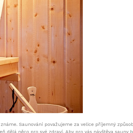
 známe. Saunování považujeme za velice příjemný způsob r
veň dělá něco pro své zdraví. Aby pro vás návštěva sauny b