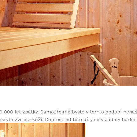
0 000 let zpátky. Samozřejmě byste v tomto období nenaš
ikrytá zvířecí kůží. Doprostřed této díry se vkládaly horké