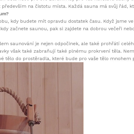
st především na čistotu místa. Každá sauna má svůj řád, k
mum?
obu, kdy budete mít opravdu dostatek času. Když jsme v
 kdy začnete saunou, pak si zajdete na dobrou večeři nebo
lem saunování je nejen odpočinek, ale také prohřátí celéh
ky však také zabraňují také plnému prokrvení těla. Nemusí
své tělo do prostěradla, které bude pro vaše tělo mnohem p