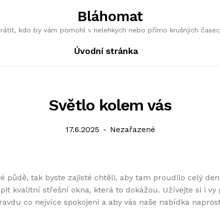
Bláhomat
obrátit, kdo by vám pomohl v nelehkých nebo přímo krušných časec
Úvodní stránka
Světlo kolem vás
Posted
Categories:
17.6.2025
Nezařazené
on
é půdě, tak byste zajisté chtěli, aby tam proudilo celý den
pit kvalitní
střešní okna
, která to dokážou. Užívejte si i vy
ravdu co nejvíce spokojeni a aby vás naše nabídka napros