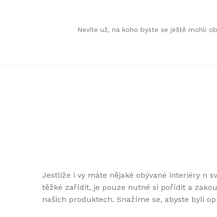
Skip
Skip
Nevíte už, na koho byste se ještě mohli 
to
to
navigation
content
Jestliže i vy máte nějaké obývané interiéry n sv
těžké zařídit, je pouze nutné si pořídit a zakou
našich produktech. Snažíme se, abyste byli op