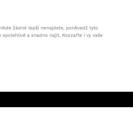
 nikde žádné lepší nenajdete, poněvadž tyto
spolehlivě a snadno najít. Rozzařte i vy vaše