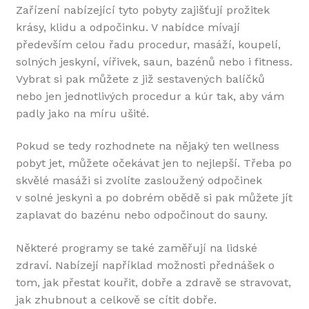
Zařízení nabízející tyto pobyty zajišťují prožitek
krásy, klidu a odpočinku. V nabídce mívají
především celou řadu procedur, masáží, koupelí,
solných jeskyní, vířivek, saun, bazénů nebo i fitness.
Vybrat si pak můžete z již sestavených balíčků
nebo jen jednotlivých procedur a kúr tak, aby vám
padly jako na míru ušité.
Pokud se tedy rozhodnete na nějaký ten wellness
pobyt jet, můžete očekávat jen to nejlepší. Třeba po
skvělé masáži si zvolíte zasloužený odpočinek
v solné jeskyni a po dobrém obědě si pak můžete jít
zaplavat do bazénu nebo odpočinout do sauny.
Některé programy se také zaměřují na lidské
zdraví. Nabízejí například možnosti přednášek o
tom, jak přestat kouřit, dobře a zdravě se stravovat,
jak zhubnout a celkově se cítit dobře.