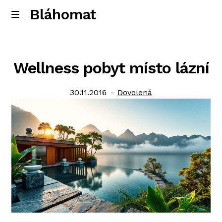
Bláhomat
Skip
Skip
M
e
to
to
Úvodní stránka
n
navigation
content
u
Wellness pobyt místo lázní
Posted
Category:
30.11.2016
Dovolená
on