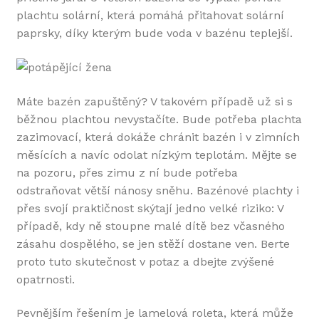
plachtu solární, která pomáhá přitahovat solární
paprsky, díky kterým bude voda v bazénu teplejší.
Máte bazén zapuštěný? V takovém případě už si s
běžnou plachtou nevystačíte. Bude potřeba plachta
zazimovací, která dokáže chránit bazén i v zimních
měsících a navíc odolat nízkým teplotám. Mějte se
na pozoru, přes zimu z ní bude potřeba
odstraňovat větší nánosy sněhu. Bazénové plachty i
přes svojí praktičnost skýtají jedno velké riziko: V
případě, kdy ně stoupne malé dítě bez včasného
zásahu dospělého, se jen stěží dostane ven. Berte
proto tuto skutečnost v potaz a dbejte zvýšené
opatrnosti.
Pevnějším řešením je lamelová roleta, která může