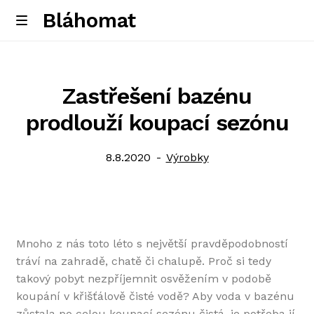
Bláhomat
Skip
Skip
M
e
to
to
Úvodní stránka
n
navigation
content
u
Zastřešení bazénu
prodlouží koupací sezónu
Posted
Category:
8.8.2020
Výrobky
on
Mnoho z nás toto léto s největší pravděpodobností
tráví na zahradě, chatě či chalupě. Proč si tedy
takový pobyt nezpříjemnit osvěžením v podobě
koupání v křišťálově čisté vodě? Aby voda v bazénu
zůstala po celou koupací sezónu čistá, je potřeba jí