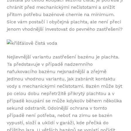
chránit před mechanickými nečistotami a snížit
přitom potřebu bazénové chemie na minimum.
Sice vám postačí i obyčejná plachta, ale není přeci
jenom vhodnější investovat do pevného zastřešení?
Nejlevnější variantu zastřešení bazénu je plachta.
Ta představuje v případě nadzemního
nafukovacího bazénu nejsnadnější a zřejmě
jedinou vhodnou variantu, jak zabránit kontaktu
vody s mechanickými nečistotami. Bazén může být
po celou dobu nepřetržitě přikrytý plachtou a v
případě koupání se může kdykoliv během několika
sekund odstranit. Odolnější ochrana v tomto
případě není potřeba, neboť na zimu se bazén
vypustí, složí a uklidí v garáži, kde přečká do
příštího jara. U větších bazénů se vyplatí pořídit