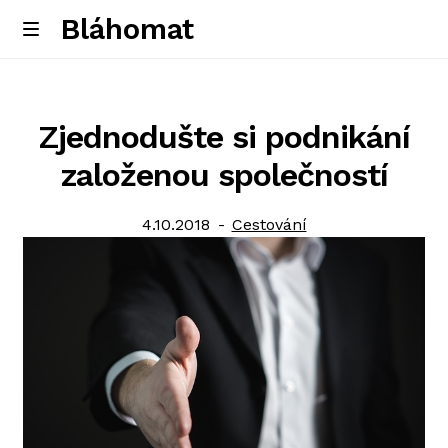
Bláhomat
Skip
Skip
M
e
to
to
Úvodní stránka
n
navigation
content
u
Zjednodušte si podnikání
založenou společností
Posted
Category:
4.10.2018
Cestování
on