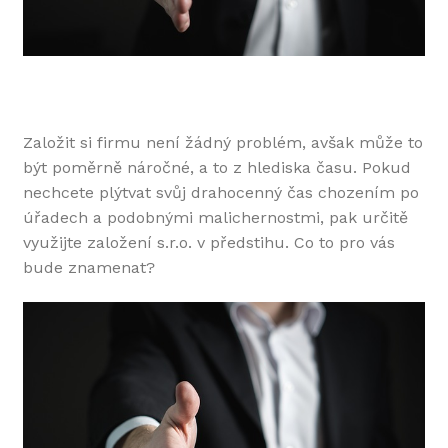
Založit si firmu není žádný problém, avšak může to
být poměrně náročné, a to z hlediska času. Pokud
nechcete plýtvat svůj drahocenný čas chozením po
úřadech a podobnými malichernostmi, pak určitě
využijte
založení s.r.o.
v předstihu. Co to pro vás
bude znamenat?