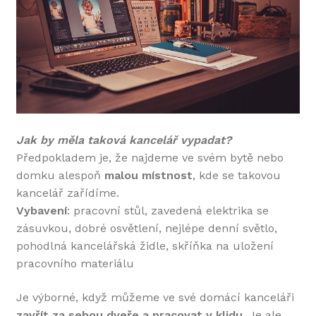
Jak by měla taková kancelář vypadat?
Předpokladem je, že najdeme ve svém bytě nebo
domku alespoň
malou místnost
, kde se takovou
kancelář zařídíme.
Vybavení
: pracovní stůl, zavedená elektrika se
zásuvkou, dobré osvětlení, nejlépe denní světlo,
pohodlná kancelářská židle, skříňka na uložení
pracovního materiálu
Je výborné, když můžeme ve své domácí kanceláři
zavřít za sebou dveře a pracovat v klidu
. Je ale