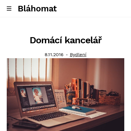
Bláhomat
Skip
Skip
M
e
to
to
Úvodní stránka
n
navigation
content
u
Domácí kancelář
Posted
Category:
8.11.2016
Bydlení
on