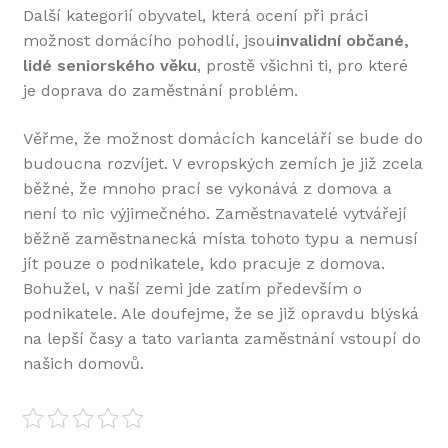
Další kategorií obyvatel, která ocení při práci
možnost domácího pohodlí, jsou
invalidní
občané,
lidé seniorského věku
, prostě všichni ti, pro které
je doprava do zaměstnání problém.
Věřme, že možnost domácích kanceláří se bude do
budoucna rozvíjet. V evropských zemích je již zcela
běžné, že mnoho prací se vykonává z domova a
není to nic výjimečného. Zaměstnavatelé vytvářejí
běžně zaměstnanecká místa tohoto typu a nemusí
jít pouze o podnikatele, kdo pracuje z domova.
Bohužel, v naší zemi jde zatím především o
podnikatele. Ale doufejme, že se již opravdu blýská
na lepší časy a tato varianta zaměstnání vstoupí do
našich domovů.