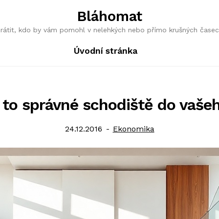
Bláhomat
obrátit, kdo by vám pomohl v nelehkých nebo přímo krušných časec
Úvodní stránka
 to správné schodiště do vašeh
Posted
Category:
24.12.2016
Ekonomika
on