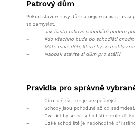
Patrový dům
Pokud stavíte nový dům a nejste si jistí, jak s
se zamyslet.
–
Jak často takové schodiště budete po
–
Kdo všechno bude po schodišti chodit
–
Máte malé děti, které by se mohly zra
–
Naopak stavíte si dům pro stáří?
Pravidla pro správně vybran
– Čím je širší, tím je bezpečnější
– Schody jsou pohodlné až od sedmdesáti 
– Dva lidi by se na schodišti neminuli, kdy
– Úzké schodiště je nepohodlné při stěho