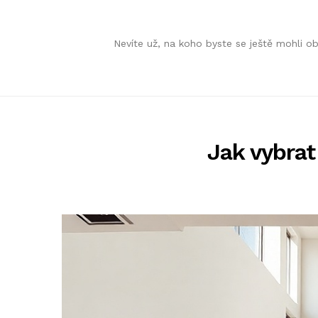
Skip
Skip
Nevíte už, na koho byste se ještě mohli 
to
to
navigation
content
Jak vybrat