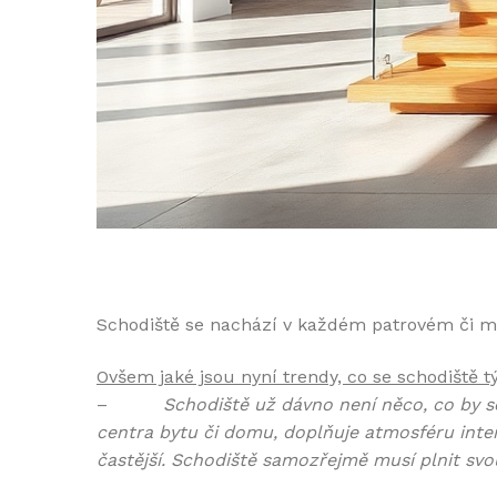
Schodiště se nachází v každém patrovém či m
Ovšem jaké jsou nyní trendy, co se schodiště t
–
Schodiště už dávno není něco, co by 
centra bytu či domu, doplňuje atmosféru inte
častější. Schodiště samozřejmě musí plnit svou