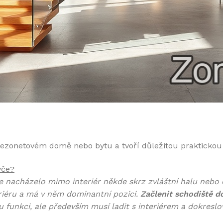
ezonetovém domě nebo bytu a tvoří důležitou praktickou
ýče?
se nacházelo mimo interiér někde skrz zvláštní halu neb
riéru a má v něm dominantní pozici.
Začlenit schodiště d
 funkci, ale především musí ladit s interiérem a dokreslov