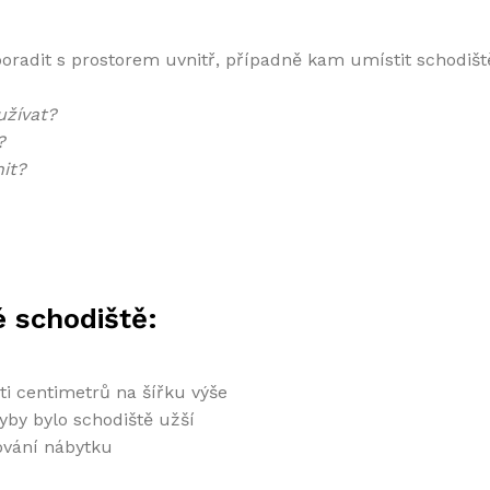
i poradit s prostorem uvnitř, případně kam umístit schodiš
užívat?
?
nit?
é schodiště:
centimetrů na šířku výše
by bylo schodiště užší
vání nábytku