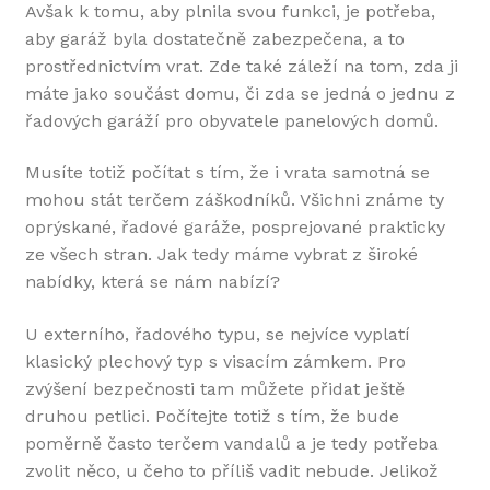
Avšak k tomu, aby plnila svou funkci, je potřeba,
aby garáž byla dostatečně zabezpečena, a to
prostřednictvím vrat. Zde také záleží na tom, zda ji
máte jako součást domu, či zda se jedná o jednu z
řadových garáží pro obyvatele panelových domů.
Musíte totiž počítat s tím, že i vrata samotná se
mohou stát terčem záškodníků. Všichni známe ty
oprýskané, řadové garáže, posprejované prakticky
ze všech stran. Jak tedy máme vybrat z široké
nabídky, která se nám nabízí?
U externího, řadového typu, se nejvíce vyplatí
klasický plechový typ s visacím zámkem. Pro
zvýšení bezpečnosti tam můžete přidat ještě
druhou petlici. Počítejte totiž s tím, že bude
poměrně často terčem vandalů a je tedy potřeba
zvolit něco, u čeho to příliš vadit nebude. Jelikož