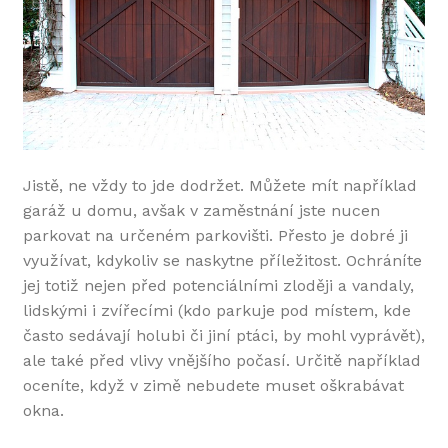
Jistě, ne vždy to jde dodržet. Můžete mít například
garáž u domu, avšak v zaměstnání jste nucen
parkovat na určeném parkovišti. Přesto je dobré ji
využívat, kdykoliv se naskytne příležitost. Ochráníte
jej totiž nejen před potenciálními zloději a vandaly,
lidskými i zvířecími (kdo parkuje pod místem, kde
často sedávají holubi či jiní ptáci, by mohl vyprávět),
ale také před vlivy vnějšího počasí. Určitě například
oceníte, když v zimě nebudete muset oškrabávat
okna.