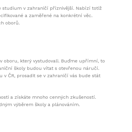
e studium v zahraničí příznivější. Nabízí totiž
ecifikované a zaměřené na konkrétní věc.
ch oborů.
i v oboru, který vystudovali. Buďme upřímní, to
niční školy budou vítat s otevřenou náručí.
 v ČR, prosadit se v zahraničí vás bude stát
nosti a získáte mnoho cenných zkušeností.
adným výběrem školy a plánováním.