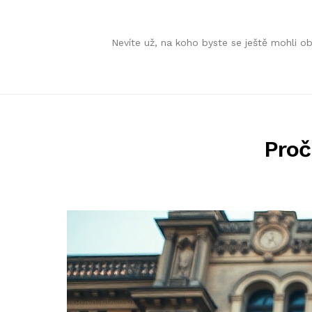
Skip
Skip
Nevíte už, na koho byste se ještě mohli 
to
to
navigation
content
Proč