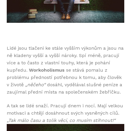
Lidé jsou tlačeni ke stále vyšším výkonům a jsou na
ně kladeny vyšší a vyšší nároky. Spí méně, pracují
více a to často z vlastní touhy, která je pohání
kupředu.
Workoholismus
se stává pomalu z
problému předností potřebnou k tomu, aby člověk
v životě
„něčeho“
dosáhl, vydělával slušné peníze a
zaujímal přední místa na společenském žebříčku.
A tak se lidé snaží. Pracují dnem i nocí. Mají velkou
motivaci a chtějí dosáhnout svých vysněných cílů.
„Tak málo času a tolik věcí, co musím stihnout!“