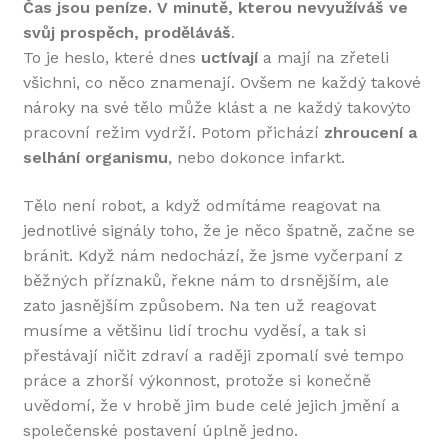
Čas jsou peníze. V minutě, kterou nevyužíváš ve
svůj prospěch, proděláváš
.
To je heslo, které dnes
uctívají
a mají na zřeteli
všichni, co něco znamenají. Ovšem ne každý takové
nároky na své tělo může klást a ne každý takovýto
pracovní režim vydrží. Potom přichází
zhroucení a
selhání organismu
, nebo dokonce infarkt.
Tělo není robot, a když odmítáme reagovat na
jednotlivé signály toho, že je něco špatně, začne se
bránit. Když nám nedochází, že jsme vyčerpaní z
běžných příznaků, řekne nám to drsnějším, ale
zato jasnějším způsobem. Na ten už reagovat
musíme a většinu lidí trochu vyděsí, a tak si
přestávají ničit zdraví a raději zpomalí své tempo
práce a zhorší výkonnost, protože si konečně
uvědomí, že v hrobě jim bude celé jejich jmění a
společenské postavení úplně jedno.