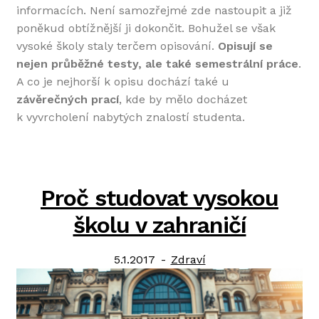
informacích. Není samozřejmé zde nastoupit a již
poněkud obtížnější ji dokončit. Bohužel se však
vysoké školy staly terčem opisování.
Opisují se
nejen průběžné testy, ale také semestrální práce
.
A co je nejhorší k opisu dochází také u
závěrečných prací
, kde by mělo docházet
k vyvrcholení nabytých znalostí studenta.
Proč studovat vysokou
školu v zahraničí
Posted
Category:
5.1.2017
Zdraví
on