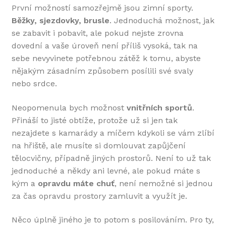
První možností samozřejmě jsou zimní sporty.
Běžky, sjezdovky, brusle
. Jednoduchá možnost, jak
se zabavit i pobavit, ale pokud nejste zrovna
dovední a vaše úroveň není příliš vysoká, tak na
sebe nevyvinete potřebnou zátěž k tomu, abyste
nějakým zásadním způsobem posílili své svaly
nebo srdce.
Neopomenula bych možnost
vnitřních sportů
.
Přináší to jisté obtíže, protože už si jen tak
nezajdete s kamarády a míčem kdykoli se vám zlíbí
na hřiště, ale musíte si domlouvat zapůjčení
tělocvičny, případně jiných prostorů. Není to už tak
jednoduché a někdy ani levné, ale pokud máte s
kým a
opravdu máte chuť
, není nemožné si jednou
za čas opravdu prostory zamluvit a využít je.
Něco úplně jiného je to potom s posilováním. Pro ty,