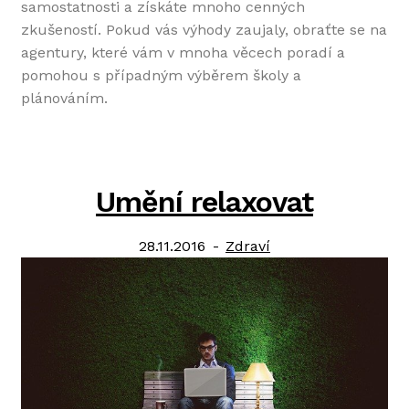
samostatnosti a získáte mnoho cenných
zkušeností. Pokud vás výhody zaujaly, obraťte se na
agentury, které vám v mnoha věcech poradí a
pomohou s případným výběrem školy a
plánováním.
Umění relaxovat
Posted
Category:
28.11.2016
Zdraví
on