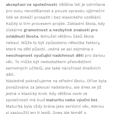
akceptaci ve společnosti
. Většina lidí je odmítaná
pro svou nevzdělanost a pouze opravdu výjimeční
lidé se dokáží prosadit i bez klasického vzdělání.
Každý si tím procesem projde. Základní škola, kdy
získáme
gramotnost a nezbytné znalosti pro
zvládnutí života
. Bohužel většinu žáků škola
nebaví. Může to být způsobeno několika faktory,
které na děti působí. Jedná se asi zejména o
neschopnost vyučující nadchnout děti
pro danou
věc. To může být nedostatkem přesvědčení
samotných učitelů, ale také náročnost dnešních
dětí.
Následně pokračujeme na střední školu. Dříve byla
považována za jakousi nadstavbu, ale dnes se již
jedná o klasický krok. Kdy většina osob ve
společnosti má buď
maturitu nebo výuční list
.
Maturita byla vždy brána jako seriózní věc, kterou
si zasloužili jen ti lepší. Dnes jde téměř o