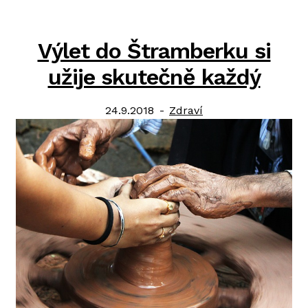
Výlet do Štramberku si
užije skutečně každý
Posted
Category:
24.9.2018
Zdraví
on