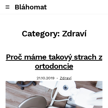
Bláhomat
Skip
Skip
M
e
to
to
Úvodní stránka
n
navigation
content
u
Category: Zdraví
Proč máme takový strach z
ortodoncie
Posted
Category:
21.10.2019
Zdraví
on