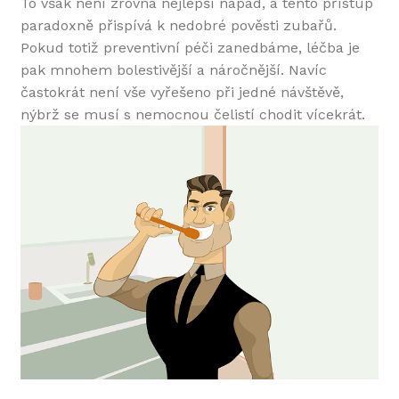
To však není zrovna nejlepší nápad, a tento přístup
paradoxně přispívá k nedobré pověsti zubařů.
Pokud totiž preventivní péči zanedbáme, léčba je
pak mnohem bolestivější a náročnější. Navíc
častokrát není vše vyřešeno při jedné návštěvě,
nýbrž se musí s nemocnou čelistí chodit vícekrát.