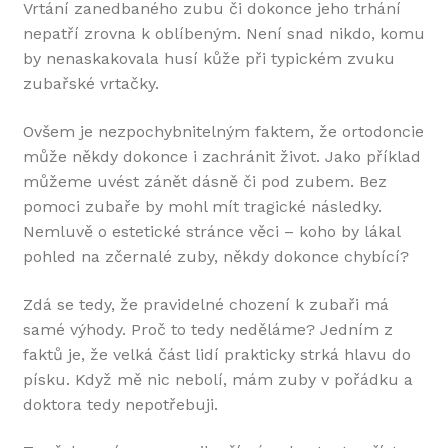
Vrtání zanedbaného zubu či dokonce jeho trhání
nepatří zrovna k oblíbeným. Není snad nikdo, komu
by nenaskakovala husí kůže při typickém zvuku
zubařské vrtačky.
Ovšem je nezpochybnitelným faktem, že
ortodoncie
může někdy dokonce i zachránit život. Jako příklad
můžeme uvést zánět dásně či pod zubem. Bez
pomoci zubaře by mohl mít tragické následky.
Nemluvě o estetické stránce věci – koho by lákal
pohled na zčernalé zuby, někdy dokonce chybící?
Zdá se tedy, že pravidelné chození k zubaři má
samé výhody. Proč to tedy neděláme? Jedním z
faktů je, že velká část lidí prakticky strká hlavu do
písku. Když mě nic nebolí, mám zuby v pořádku a
doktora tedy nepotřebuji.