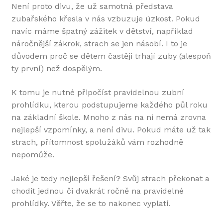
Není proto divu, že už samotná představa
zubařského křesla v nás vzbuzuje úzkost. Pokud
navíc máme špatný zážitek v dětství, například
náročnější zákrok, strach se jen násobí. I to je
důvodem proč se dětem častěji trhají zuby (alespoň
ty první) než dospělým.
K tomu je nutné připočíst pravidelnou zubní
prohlídku, kterou podstupujeme každého půl roku
na základní škole. Mnoho z nás na ni nemá zrovna
nejlepší vzpomínky, a není divu. Pokud máte už tak
strach, přítomnost spolužáků vám rozhodně
nepomůže.
Jaké je tedy nejlepší řešení? Svůj strach překonat a
chodit jednou či dvakrát ročně na pravidelné
prohlídky. Věřte, že se to nakonec vyplatí.