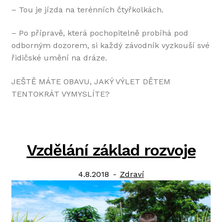
– Tou je jízda na terénních čtyřkolkách.
– Po přípravě, která pochopitelně probíhá pod
odborným dozorem, si každý závodník vyzkouší své
řidičské umění na dráze.
JEŠTĚ MÁTE OBAVU, JAKÝ VÝLET DĚTEM
TENTOKRÁT VYMYSLÍTE?
Vzdělání základ rozvoje
Posted
Category:
4.8.2018
Zdraví
on