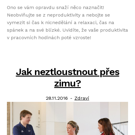
Ono se vám opravdu snaží něco naznačit!
Neobviňujte se z neproduktivity a nebojte se
vymezit si čas k nicnedělání a relaxaci, čas na
spánek a na své blízké. Uvidíte, že vaše produktivita
v pracovních hodinách poté vzroste!
Jak neztloustnout přes
zimu?
Posted
Category:
28.11.2016
Zdraví
on