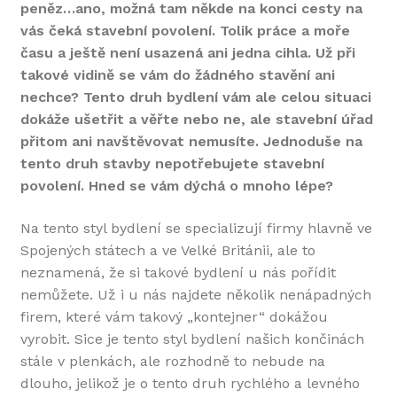
peněz…ano, možná tam někde na konci cesty na
vás čeká stavební povolení. Tolik práce a moře
času a ještě není usazená ani jedna cihla. Už při
takové vidině se vám do žádného stavění ani
nechce? Tento druh bydlení vám ale celou situaci
dokáže ušetřit a věřte nebo ne, ale stavební úřad
přitom ani navštěvovat nemusíte. Jednoduše na
tento druh stavby nepotřebujete stavební
povolení. Hned se vám dýchá o mnoho lépe?
Na tento styl bydlení se specializují firmy hlavně ve
Spojených státech a ve Velké Británii, ale to
neznamená, že si takové bydlení u nás pořídit
nemůžete. Už i u nás najdete několik nenápadných
firem, které vám takový „kontejner“ dokážou
vyrobit. Sice je tento styl bydlení našich končinách
stále v plenkách, ale rozhodně to nebude na
dlouho, jelikož je o tento druh rychlého a levného