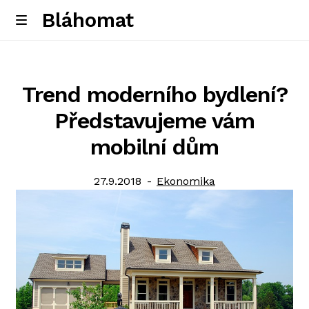
Bláhomat
Skip
Skip
M
e
to
to
Úvodní stránka
n
navigation
content
u
Trend moderního bydlení?
Představujeme vám
mobilní dům
Posted
Category:
27.9.2018
Ekonomika
on