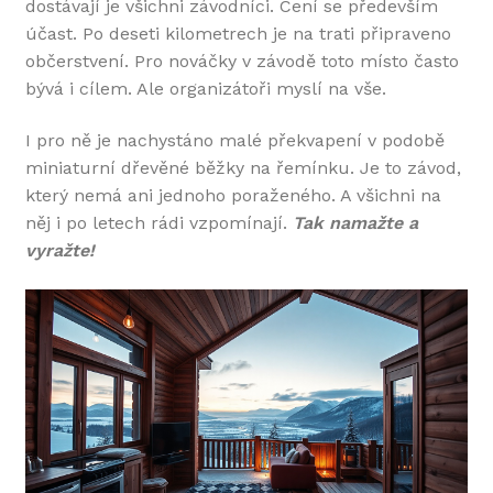
dostávají je všichni závodníci. Cení se především
účast. Po deseti kilometrech je na trati připraveno
občerstvení. Pro nováčky v závodě toto místo často
bývá i cílem. Ale organizátoři myslí na vše.
I pro ně je nachystáno malé překvapení v podobě
miniaturní dřevěné běžky na řemínku. Je to závod,
který nemá ani jednoho poraženého. A všichni na
něj i po letech rádi vzpomínají.
Tak namažte a
vyražte!