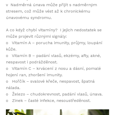
v Nadměrná únava může přijít s nadměrným
stresem, což může vést až k chronickému
únavovému syndromu.
A co když chybí vitamíny? I jejich nedostatek se
může projevit různými signály:
o Vitamín A – porucha imunity, průjmy, loupání
kůže.
o Vitamín B – padání vlasů, ekzémy, afty, akné,
nespavost i podrážděnost.
o Vitamín C – krvácení z nosu a dásní, pomalé
hojení ran, zhoršení imunity.
o Hořčík – svalové křeče, nespavost, špatná
nálada.
o Železo – chudokrevnost, padání vlasů, únava.
o Zinek – časté infekce, nesoustředěnost.