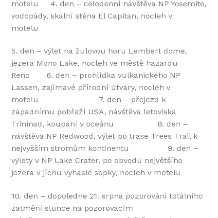
motelu 4. den – celodenní návštěva NP Yosemite,
vodopády, skalní stěna El Capitan, nocleh v
motelu
5. den – výlet na žulovou horu Lembert dome,
jezera Mono Lake, nocleh ve městě hazardu
Reno 6. den – prohlídka vulkanického NP
Lassen, zajímavé přírodní útvary, nocleh v
motelu 7. den – přejezd k
západnímu pobřeží USA, návštěva letoviska
Trininad, koupání v oceánu 8. den –
návštěva NP Redwood, výlet po trase Trees Trail k
nejvyšším stromům kontinentu 9. den –
výlety v NP Lake Crater, po obvodu největšího
jezera v jícnu vyhaslé sopky, nocleh v motelu
10. den – dopoledne 21. srpna pozorování totálního
zatmění slunce na pozorovacím