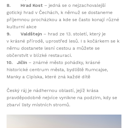
8.
Hrad Kost
– jedná se o nejzachovalejší
gotický hrad v Čechách, k němuž se dostaneme
příjemnou procházkou a kde se často konají různé
kulturní akce
9.
Valdštejn
– hrad ze 13. století, který je
v krásné přírodě, uprostřed lesů. I s kočárkem se k
němu dostanete lesní cestou a můžete se
občerstvit v blízké restauraci.
10.
Jičín
– známé město pohádky, krásné
historické centrum města, bydliště Rumcajse,
Manky a Cipíska, které zná každé dítě
Český ráj je nádhernou oblastí, jejíž krása
pravděpodobně nejvíce vynikne na podzim, kdy se
zbarví listy místních stromů.