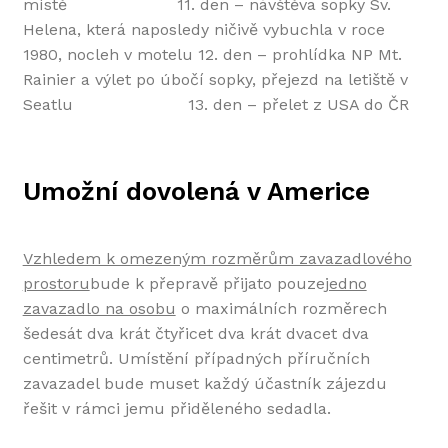
místě 11. den – návštěva sopky Sv.
Helena, která naposledy ničivě vybuchla v roce
1980, nocleh v motelu 12. den – prohlídka NP Mt.
Rainier a výlet po úbočí sopky, přejezd na letiště v
Seatlu 13. den – přelet z USA do ČR
Umožní dovolená v Americe
Vzhledem k omezeným rozměrům zavazadlového
prostoru
bude k přepravě přijato pouze
jedno
zavazadlo na osobu
o maximálních rozměrech
šedesát dva krát čtyřicet dva krát dvacet dva
centimetrů. Umístění případných příručních
zavazadel bude muset každý účastník zájezdu
řešit v rámci jemu přiděleného sedadla.