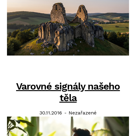
Varovné signály našeho
těla
Posted
Categories:
30.11.2016
Nezařazené
on