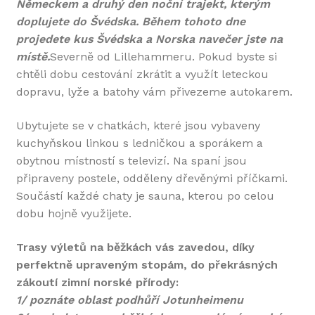
Německem a druhý den noční trajekt, kterým
doplujete do Švédska. Během tohoto dne
projedete kus Švédska a Norska navečer jste na
místě.
Severně od Lillehammeru. Pokud byste si
chtěli dobu cestování zkrátit a využít leteckou
dopravu, lyže a batohy vám přivezeme autokarem.
Ubytujete se v chatkách, které jsou vybaveny
kuchyňskou linkou s ledničkou a sporákem a
obytnou místností s televizí. Na spaní jsou
připraveny postele, odděleny dřevěnými příčkami.
Součástí každé chaty je sauna, kterou po celou
dobu hojně využijete.
Trasy výletů na běžkách vás zavedou, díky
perfektně upraveným stopám, do překrásných
zákoutí zimní norské přírody:
1/ poznáte oblast podhůří Jotunheimenu