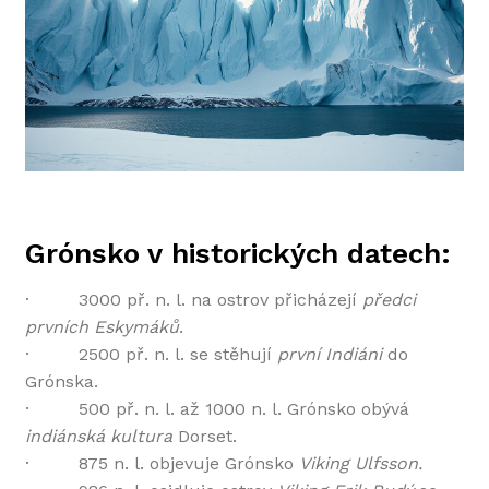
Grónsko v historických datech:
· 3000 př. n. l. na ostrov přicházejí
předci
prvních Eskymáků
.
· 2500 př. n. l. se stěhují
první Indiáni
do
Grónska.
· 500 př. n. l. až 1000 n. l. Grónsko obývá
indiánská kultura
Dorset.
· 875 n. l. objevuje Grónsko
Viking Ulfsson.