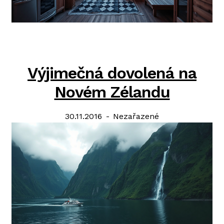
Výjimečná dovolená na
Novém Zélandu
Posted
Categories:
30.11.2016
Nezařazené
on