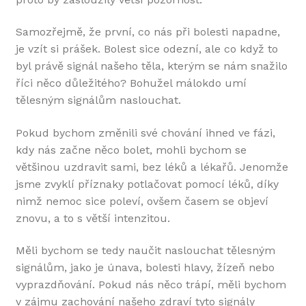
Samozřejmě, že první, co nás při bolesti napadne,
je vzít si prášek. Bolest sice odezní, ale co když to
byl právě signál našeho těla, kterým se nám snažilo
říci něco důležitého? Bohužel málokdo umí
tělesným signálům naslouchat.
Pokud bychom změnili své chování ihned ve fázi,
kdy nás začne něco bolet, mohli bychom se
většinou uzdravit sami, bez léků a lékařů. Jenomže
jsme zvyklí příznaky potlačovat pomocí léků, díky
nimž nemoc sice poleví, ovšem časem se objeví
znovu, a to s větší intenzitou.
Měli bychom se tedy naučit naslouchat tělesným
signálům, jako je únava, bolesti hlavy, žízeň nebo
vyprazdňování. Pokud nás něco trápí, měli bychom
v zájmu zachování našeho zdraví tyto signály