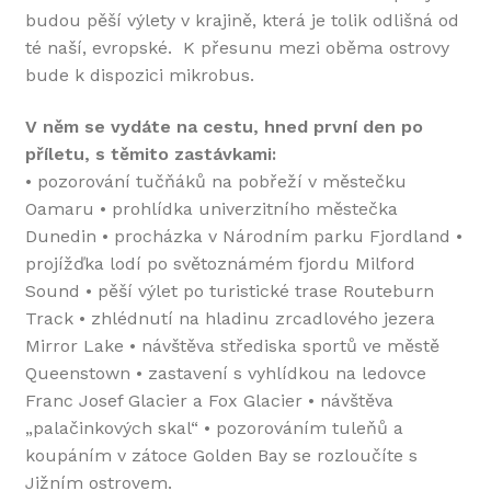
budou pěší výlety v krajině, která je tolik odlišná od
té naší, evropské. K přesunu mezi oběma ostrovy
bude k dispozici mikrobus.
V něm se vydáte na cestu, hned první den po
příletu, s těmito zastávkami:
• pozorování tučňáků na pobřeží v městečku
Oamaru • prohlídka univerzitního městečka
Dunedin • procházka v Národním parku Fjordland •
projížďka lodí po světoznámém fjordu Milford
Sound • pěší výlet po turistické trase Routeburn
Track • zhlédnutí na hladinu zrcadlového jezera
Mirror Lake • návštěva střediska sportů ve městě
Queenstown • zastavení s vyhlídkou na ledovce
Franc Josef Glacier a Fox Glacier • návštěva
„palačinkových skal“ • pozorováním tuleňů a
koupáním v zátoce Golden Bay se rozloučíte s
Jižním ostrovem.