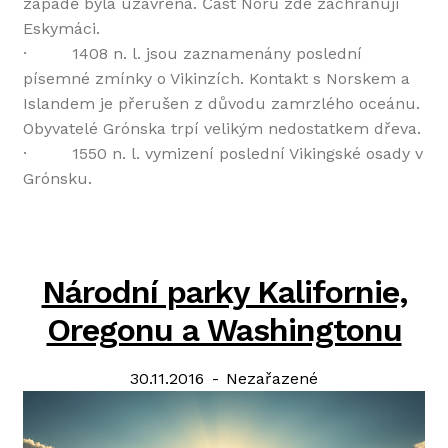
západě byla uzavřená. Část Norů zde zachraňují
Eskymáci.
· 1408 n. l. jsou zaznamenány poslední
písemné zmínky o Vikinzích. Kontakt s Norskem a
Islandem je přerušen z důvodu zamrzlého oceánu.
Obyvatelé Grónska trpí velikým nedostatkem dřeva.
· 1550 n. l. vymizení poslední Vikingské osady v
Grónsku.
Národní parky Kalifornie,
Oregonu a Washingtonu
Posted
Categories:
30.11.2016
Nezařazené
on