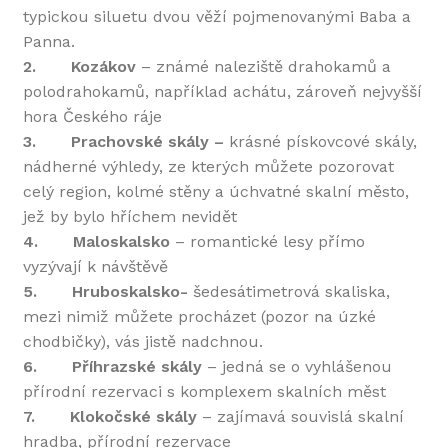
typickou siluetu dvou věží pojmenovanými Baba a
Panna.
2.
Kozákov
– známé naleziště drahokamů a
polodrahokamů, například achátu, zároveň nejvyšší
hora Českého ráje
3.
Prachovské skály –
krásné pískovcové skály,
nádherné výhledy, ze kterých můžete pozorovat
celý region, kolmé stěny a úchvatné skalní město,
jež by bylo hříchem nevidět
4.
Maloskalsko
– romantické lesy přímo
vyzývají k návštěvě
5.
Hruboskalsko-
šedesátimetrová skaliska,
mezi nimiž můžete procházet (pozor na úzké
chodbičky), vás jistě nadchnou.
6.
Příhrazské skály
– jedná se o vyhlášenou
přírodní rezervaci s komplexem skalních měst
7.
Klokočské skály
– zajímavá souvislá skalní
hradba, přírodní rezervace