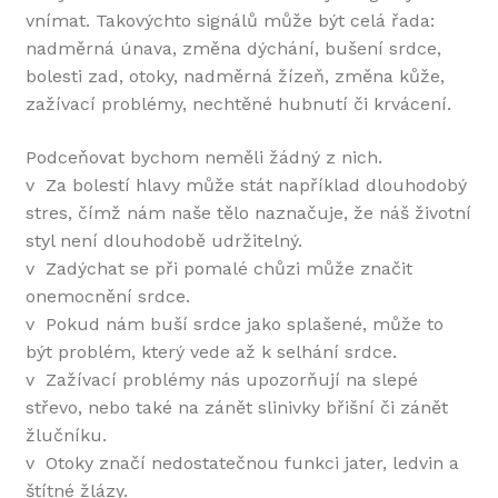
vnímat. Takovýchto signálů může být celá řada:
nadměrná únava, změna dýchání, bušení srdce,
bolesti zad, otoky, nadměrná žízeň, změna kůže,
zažívací problémy, nechtěné hubnutí či krvácení.
Podceňovat bychom neměli žádný z nich.
v Za bolestí hlavy může stát například dlouhodobý
stres, čímž nám naše tělo naznačuje, že náš životní
styl není dlouhodobě udržitelný.
v Zadýchat se při pomalé chůzi může značit
onemocnění srdce.
v Pokud nám buší srdce jako splašené, může to
být problém, který vede až k selhání srdce.
v Zažívací problémy nás upozorňují na slepé
střevo, nebo také na zánět slinivky břišní či zánět
žlučníku.
v Otoky značí nedostatečnou funkci jater, ledvin a
štítné žlázy.