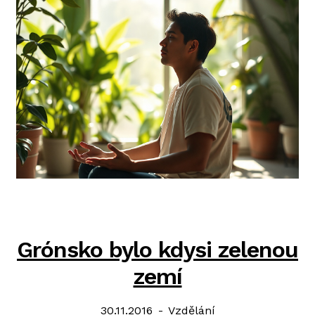
Grónsko bylo kdysi zelenou
zemí
Posted
Category:
30.11.2016
Vzdělání