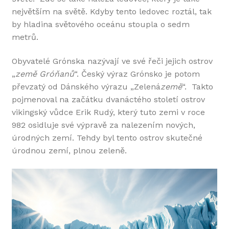
největším na světě. Kdyby tento ledovec roztál, tak
by hladina světového oceánu stoupla o sedm
metrů.
Obyvatelé Grónska nazývají ve své řeči jejich ostrov
„
země Gróňanů
“. Český výraz Grónsko je potom
převzatý od Dánského výrazu „Zelená
země
“. Takto
pojmenoval na začátku dvanáctého století ostrov
vikingský vůdce Erik Rudý, který tuto zemi v roce
982 osidluje své výpravě za nalezením nových,
úrodných zemí. Tehdy byl tento ostrov skutečné
úrodnou zemí, plnou zeleně.