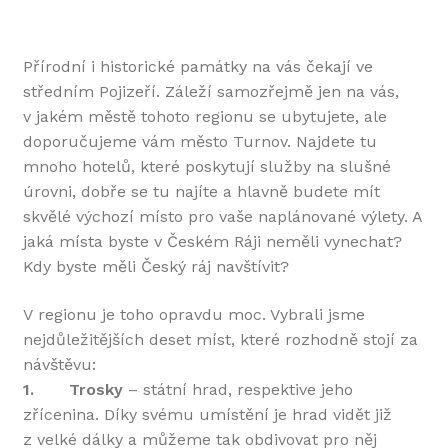
Přírodní i historické památky na vás čekají ve
středním Pojizeří. Záleží samozřejmě jen na vás,
v jakém městě tohoto regionu se ubytujete, ale
doporučujeme vám město Turnov. Najdete tu
mnoho hotelů, které poskytují služby na slušné
úrovni, dobře se tu najíte a hlavně budete mít
skvělé výchozí místo pro vaše naplánované výlety. A
jaká místa byste v Českém Ráji neměli vynechat?
Kdy byste měli Český ráj navštívit?
V regionu je toho opravdu moc. Vybrali jsme
nejdůležitějších deset míst, které rozhodně stojí za
návštěvu:
1.
Trosky
– státní hrad, respektive jeho
zřícenina. Díky svému umístění je hrad vidět již
z velké dálky a můžeme tak obdivovat pro něj