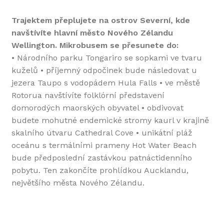
Trajektem přeplujete na ostrov Severní, kde
navštívíte hlavní město Nového Zélandu
Wellington. Mikrobusem se přesunete do:
• Národního parku Tongariro se sopkami ve tvaru
kuželů • příjemný odpočinek bude následovat u
jezera Taupo s vodopádem Hula Falls • ve městě
Rotorua navštívíte folklórní představení
domorodých maorských obyvatel • obdivovat
budete mohutné endemické stromy kaurl v krajině
skalního útvaru Cathedral Cove • unikátní pláž
oceánu s termálními prameny Hot Water Beach
bude předposlední zastávkou patnáctidenního
pobytu. Ten zakončíte prohlídkou Aucklandu,
největšího města Nového Zélandu.