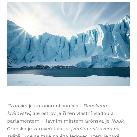
on
Grónsko
je autonomní součástí
Dánského
království
, ale ostrov je řízen vlastní vládou a
parlamentem. Hlavním městem Grónska je
Nuuk
.
Grónsko je zároveň také
největším ostrovem na
světě
. Zde se také nalézá ledovec, který je také