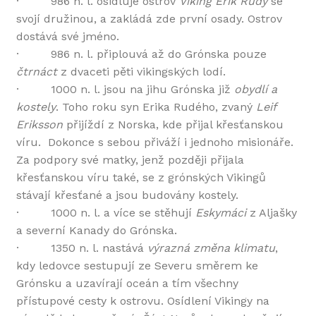
· 986 n. l. osidluje ostrov
Viking Erik Rudý
se
svojí družinou, a zakládá zde první osady. Ostrov
dostává své jméno.
· 986 n. l. připlouvá až do Grónska pouze
čtrnáct
z dvaceti pěti vikingských lodí.
· 1000 n. l. jsou na jihu Grónska již
obydlí a
kostely
. Toho roku syn Erika Rudého, zvaný
Leif
Eriksson
přijíždí z Norska, kde přijal křesťanskou
víru. Dokonce s sebou přiváží i jednoho misionáře.
Za podpory své matky, jenž později přijala
křesťanskou víru také, se z grónských Vikingů
stávají křesťané a jsou budovány kostely.
· 1000 n. l. a více se stěhují
Eskymáci
z Aljašky
a severní Kanady do Grónska.
· 1350 n. l. nastává
výrazná změna klimatu
,
kdy ledovce sestupují ze Severu směrem ke
Grónsku a uzavírají oceán a tím všechny
přístupové cesty k ostrovu. Osídlení Vikingy na