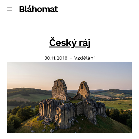
Bláhomat
Skip
Skip
M
e
to
to
Úvodní stránka
n
navigation
content
u
Český ráj
Posted
Category:
30.11.2016
Vzdělání
on