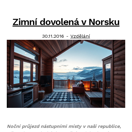
Zimní dovolená v Norsku
Posted
Category:
30.11.2016
Vzdělání
on
Noční průjezd nástupními místy v naší republice,