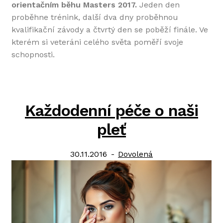
orientačním běhu Masters 2017.
Jeden den
proběhne trénink, další dva dny proběhnou
kvalifikační závody a čtvrtý den se poběží finále. Ve
kterém si veteráni celého světa poměří svoje
schopnosti.
Každodenní péče o naši
pleť
Posted
Category:
30.11.2016
Dovolená
on